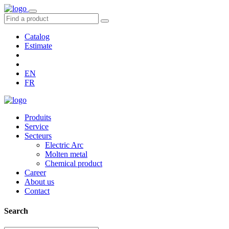
Catalog
Estimate
EN
FR
Produits
Service
Secteurs
Electric Arc
Molten metal
Chemical product
Career
About us
Contact
Search