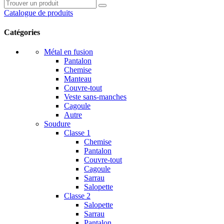
Catalogue de produits
Catégories
Métal en fusion
Pantalon
Chemise
Manteau
Couvre-tout
Veste sans-manches
Cagoule
Autre
Soudure
Classe 1
Chemise
Pantalon
Couvre-tout
Cagoule
Sarrau
Salopette
Classe 2
Salopette
Sarrau
Pantalon