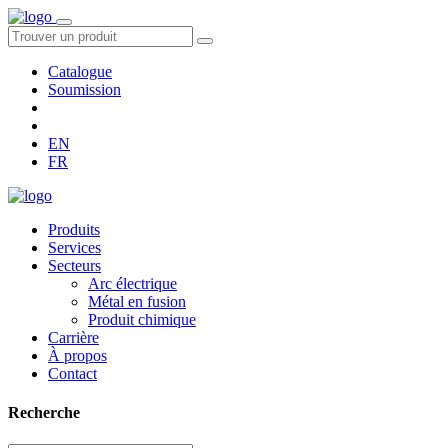
Catalogue
Soumission
EN
FR
Produits
Services
Secteurs
Arc électrique
Métal en fusion
Produit chimique
Carrière
À propos
Contact
Recherche