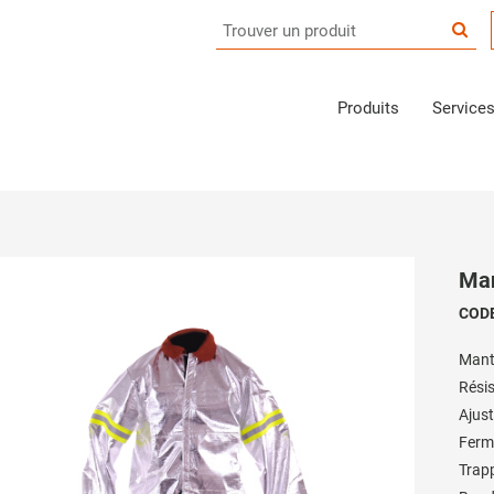
Produits
Service
Man
CODE
Mant
Résis
Ajust
Ferme
Trapp