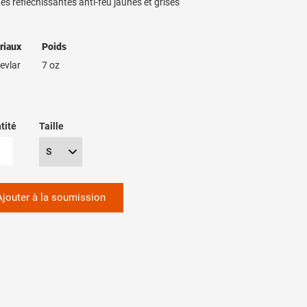
s réfléchissantes anti-feu jaunes et grises
riaux
Poids
evlar
7 oz
tité
Taille
Ajouter à la soumission