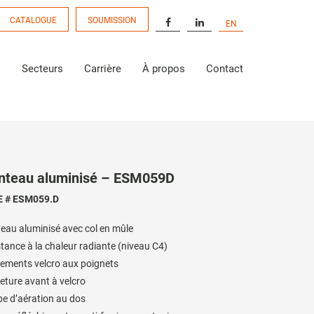
CATALOGUE
SOUMISSION
EN
s
Secteurs
Carrière
À propos
Contact
teau aluminisé – ESM059D
 # ESM059.D
eau aluminisé avec col en mûle
tance à la chaleur radiante (niveau C4)
ements velcro aux poignets
ture avant à velcro
e d’aération au dos