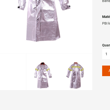
Bande
Maté
PBI k
Quan