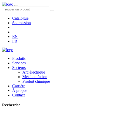
Catalogue
Soumission
EN
FR
Produits
Services
Secteurs
Arc électrique
Métal en fusion
Produit chimique
Carrière
À propos
Contact
Recherche