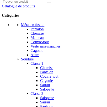
Catalogue de produits
Catégories
Métal en fusion
Pantalon
Chemise
Manteau
Couvre-tout
Veste sans-manches
Cagoule
Autre
Soudure
Classe 1
Chemise
Pantalon
Couvre-tout
Cagoule
Sarrau
Salopette
Classe 2
Salopette
Sarrau
Pantalon